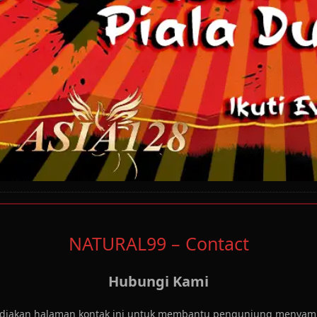
NATURAL99 – Contact
Hubungi Kami
iakan halaman kontak ini untuk membantu pengunjung menyamp