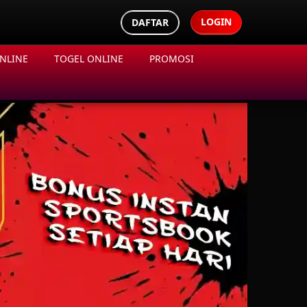
LOGIN
DAFTAR
NLINE
TOGEL ONLINE
PROMOSI