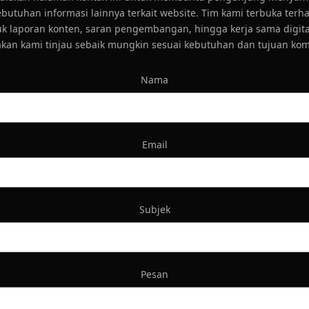
utuhan informasi lainnya terkait website. Tim kami terbuka terh
k laporan konten, saran pengembangan, hingga kerja sama digita
kan kami tinjau sebaik mungkin sesuai kebutuhan dan tujuan kom
Nama
Email
Subjek
Pesan