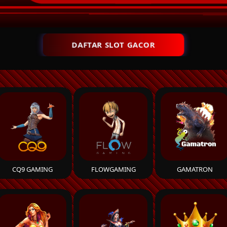
DAFTAR SLOT GACOR
CQ9 GAMING
FLOWGAMING
GAMATRON